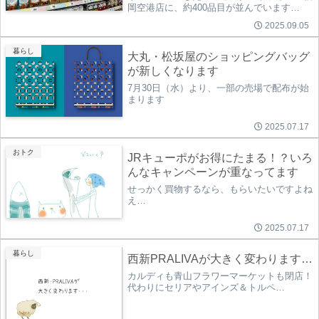
岡空港店に、約400品目が並んでいます…
2025.09.05
暮らし
大丸・松坂屋のショッピングバッグ
が新しくなります
7月30日（水）より、一部の売場で配布が始
まります
2025.07.17
おトク
JRキューポがお得にたまる！？いろ
んなキャンペーンが重なってます
せっかく買物するなら、もらいたいですよね
え…
2025.07.17
暮らし
西新PRALIVAが大きく変わります…
カルディも青山フラワーマーケットも閉店！
代わりにセリアやアインズ＆トルペ…