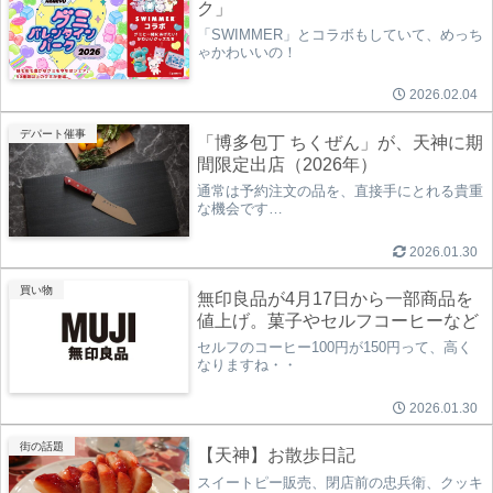
ク」
「SWIMMER」とコラボもしていて、めっち
ゃかわいいの！
2026.02.04
デパート催事
「博多包丁 ちくぜん」が、天神に期
間限定出店（2026年）
通常は予約注文の品を、直接手にとれる貴重
な機会です…
2026.01.30
買い物
無印良品が4月17日から一部商品を
値上げ。菓子やセルフコーヒーなど
セルフのコーヒー100円が150円って、高く
なりますね・・
2026.01.30
街の話題
【天神】お散歩日記
スイートピー販売、閉店前の忠兵衛、クッキ