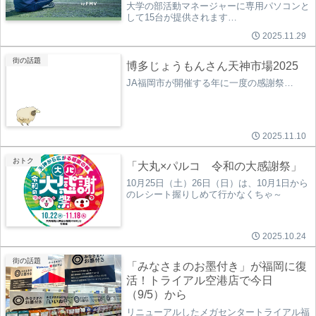
大学の部活動マネージャーに専用パソコンと
して15台が提供されます…
2025.11.29
街の話題
博多じょうもんさん天神市場2025
JA福岡市が開催する年に一度の感謝祭…
2025.11.10
おトク
「大丸×パルコ 令和の大感謝祭」
10月25日（土）26日（日）は、10月1日から
のレシート握りしめて行かなくちゃ～
2025.10.24
街の話題
「みなさまのお墨付き」が福岡に復
活！トライアル空港店で今日
（9/5）から
リニューアルしたメガセンタートライアル福