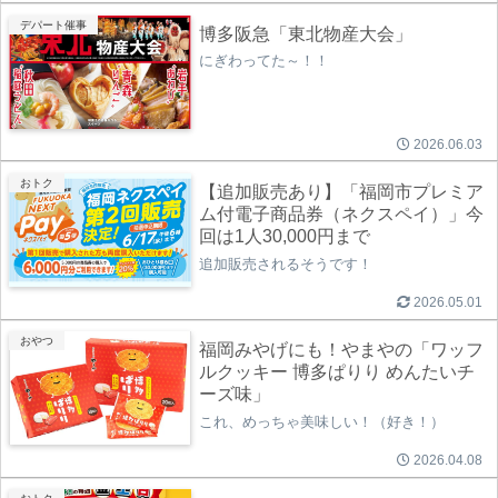
デパート催事
博多阪急「東北物産大会」
にぎわってた～！！
2026.06.03
おトク
【追加販売あり】「福岡市プレミア
ム付電子商品券（ネクスペイ）」今
回は1人30,000円まで
追加販売されるそうです！
2026.05.01
おやつ
福岡みやげにも！やまやの「ワッフ
ルクッキー 博多ぱりり めんたいチ
ーズ味」
これ、めっちゃ美味しい！（好き！）
2026.04.08