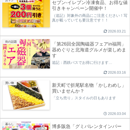
おトク
セブン-イレブン冷凍食品、お得な値
引きキャンペーン開催中！
（追記）対象外の商品にご注意ください！写
真が載っていても要注意です！！
2026.03.21
街の話題
「第26回全国陶磁器フェアin福岡」
器めぐりと北海道グルメが楽しめま
す
追記：西鉄バスでお得に行けます…
2026.03.16
買い物
新天町で折尾駅名物「かしわめし」
買いませんか？
「立ち売り」スタイルの日もあります
2026.03.04
暮らし
博多阪急「グミバレンタインパー