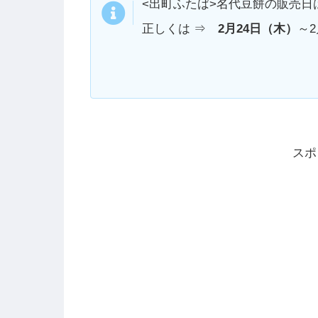
<出町ふたば>名代豆餅の販売日
正しくは ⇒
2月24日（木）
～
スポ