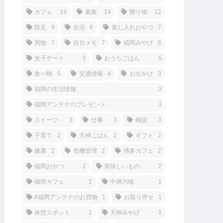
カフェ
14
募集
14
贈り物
12
防災
9
生活
8
差し入れおやつ
7
買物
7
自分メモ
7
福岡みやげ
6
女子デート
5
おうちごはん
5
食べ物
5
交通情報
4
お出かけ
3
福岡の生活情報
3
福岡アンテナのプレゼント
3
スイーツ
3
仕事
3
雑談
3
子育て
2
天神ごはん
2
ギフト
2
健康
2
危機管理
2
博多カフェ
2
福岡おやつ
2
美味しいもの
2
福岡カフェ
2
中洲川端
1
#福岡アンテナのお買物
1
お取り寄せ
1
休憩スポット
1
天神みやげ
1