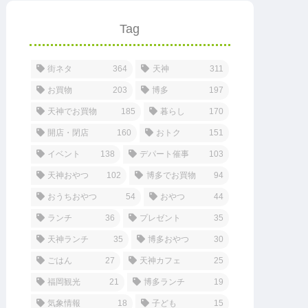
Tag
街ネタ
364
天神
311
お買物
203
博多
197
天神でお買物
185
暮らし
170
開店・閉店
160
おトク
151
イベント
138
デパート催事
103
天神おやつ
102
博多でお買物
94
おうちおやつ
54
おやつ
44
ランチ
36
プレゼント
35
天神ランチ
35
博多おやつ
30
ごはん
27
天神カフェ
25
福岡観光
21
博多ランチ
19
気象情報
18
子ども
15