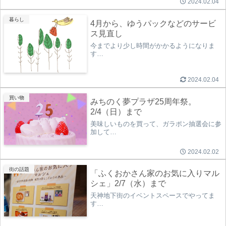
2024.02.04
暮らし
4月から、ゆうパックなどのサービ
ス見直し
今までより少し時間がかかるようになりま
す…
2024.02.04
買い物
みちのく夢プラザ25周年祭。
2/4（日）まで
美味しいものを買って、ガラポン抽選会に参
加して…
2024.02.02
街の話題
「ふくおかさん家のお気に入りマル
シェ」2/7（水）まで
天神地下街のイベントスペースでやってま
す…