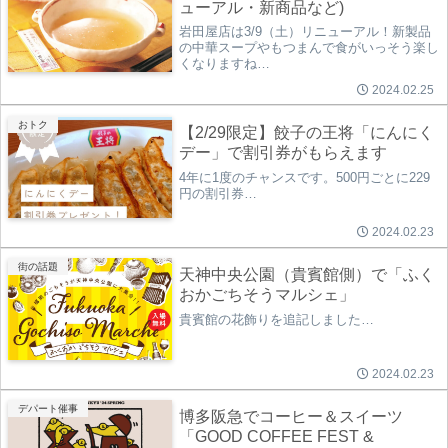
ューアル・新商品など)
岩田屋店は3/9（土）リニューアル！新製品
の中華スープやもつまんで食がいっそう楽し
くなりますね…
2024.02.25
おトク
【2/29限定】餃子の王将「にんにく
デー」で割引券がもらえます
4年に1度のチャンスです。500円ごとに229
円の割引券…
2024.02.23
街の話題
天神中央公園（貴賓館側）で「ふく
おかごちそうマルシェ」
貴賓館の花飾りを追記しました…
2024.02.23
デパート催事
博多阪急でコーヒー＆スイーツ
「GOOD COFFEE FEST &