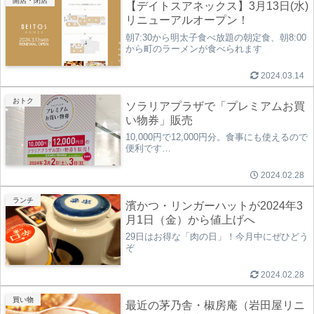
開店・閉店
【デイトスアネックス】3月13日(水)
リニューアルオープン！
朝7:30から明太子食べ放題の朝定食、朝8:00
から町のラーメンが食べられます
2024.03.14
おトク
ソラリアプラザで「プレミアムお買
い物券」販売
10,000円で12,000円分。食事にも使えるので
便利です…
2024.02.28
ランチ
濱かつ・リンガーハットが2024年3
月1日（金）から値上げへ
29日はお得な「肉の日」！今月中にぜひどう
ぞ
2024.02.28
買い物
最近の茅乃舎・椒房庵（岩田屋リニ