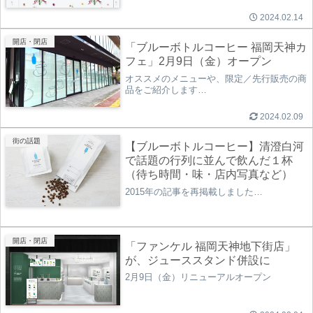
2024.02.14
開店・閉店
「ブルーボトルコーヒー 福岡天神カ
フェ」2月9日（金）オープン
オススメのメニューや、限定／先行販売の商
品をご紹介します…
2024.02.09
街の話題
【ブルーボトルコーヒー】清澄白河
で話題の行列に並んで飲んだ１杯
（待ち時間・味・店内写真など）
2015年の記事を再掲載しました…
開店・閉店
「ファンケル 福岡天神地下街店」
が、ジューススタンド併設に
2月9日（金）リニューアルオープン