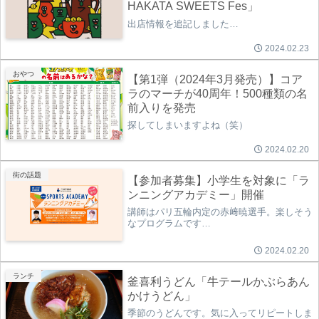
HAKATA SWEETS Fes」
出店情報を追記しました…
2024.02.23
おやつ
【第1弾（2024年3月発売）】コア
ラのマーチが40周年！500種類の名
前入りを発売
探してしまいますよね（笑）
2024.02.20
街の話題
【参加者募集】小学生を対象に「ラ
ンニングアカデミー」開催
講師はパリ五輪内定の赤﨑暁選手。楽しそう
なプログラムです…
2024.02.20
ランチ
釜喜利うどん「牛テールかぶらあん
かけうどん」
季節のうどんです。気に入ってリピートしま