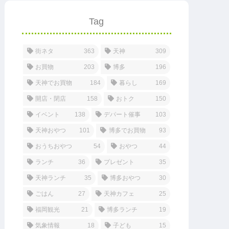
Tag
街ネタ
363
天神
309
お買物
203
博多
196
天神でお買物
184
暮らし
169
開店・閉店
158
おトク
150
イベント
138
デパート催事
103
天神おやつ
101
博多でお買物
93
おうちおやつ
54
おやつ
44
ランチ
36
プレゼント
35
天神ランチ
35
博多おやつ
30
ごはん
27
天神カフェ
25
福岡観光
21
博多ランチ
19
気象情報
18
子ども
15