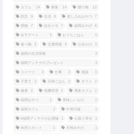
カフェ
14
募集
14
贈り物
12
防災
9
生活
8
差し入れおやつ
7
買物
7
自分メモ
7
福岡みやげ
6
女子デート
5
おうちごはん
5
食べ物
5
交通情報
4
お出かけ
3
福岡の生活情報
3
福岡アンテナのプレゼント
3
スイーツ
3
仕事
3
雑談
3
子育て
2
天神ごはん
2
ギフト
2
健康
2
危機管理
2
博多カフェ
2
福岡おやつ
2
美味しいもの
2
福岡カフェ
2
中洲川端
1
#福岡アンテナのお買物
1
お取り寄せ
1
休憩スポット
1
天神みやげ
1