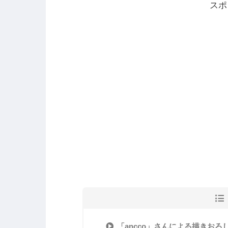
スポ
「ancco」さんによる描きおろ