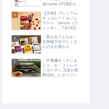
@cosme STOREがオ
ープンします
【天神】プレミアム
チョコレート＆ジェ
ラート「Venchi（ヴ
ェンキ）」7月24日
（金）オープン
「変わるてんちか」
天神地下街でたくさ
んの入れ替わり
「中華麺キッチンま
くり」が「フォレス
トガーデン 渓谷の里
野河内」にオープン