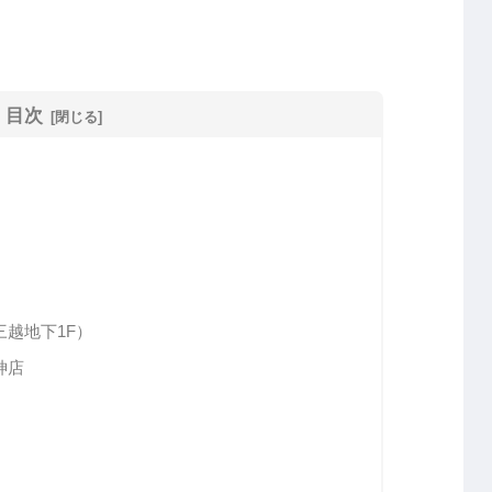
目次
越地下1F）
神店