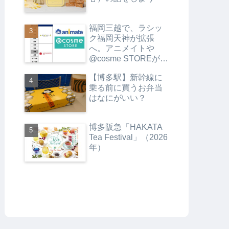
福岡三越で、ラシッ
ク福岡天神が拡張
へ。アニメイトや
@cosme STOREがオ
ープンします
【博多駅】新幹線に
乗る前に買うお弁当
はなにがいい？
博多阪急「HAKATA
Tea Festival」（2026
年）