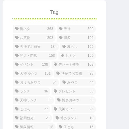
Tag
街ネタ
363
天神
309
お買物
203
博多
196
天神でお買物
184
暮らし
169
開店・閉店
158
おトク
150
イベント
138
デパート催事
103
天神おやつ
101
博多でお買物
93
おうちおやつ
54
おやつ
44
ランチ
36
プレゼント
35
天神ランチ
35
博多おやつ
30
ごはん
27
天神カフェ
25
福岡観光
21
博多ランチ
19
気象情報
18
子ども
15