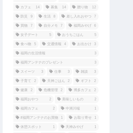
カフェ
14
募集
14
贈り物
12
防災
9
生活
8
差し入れおやつ
7
買物
7
自分メモ
7
福岡みやげ
6
女子デート
5
おうちごはん
5
食べ物
5
交通情報
4
お出かけ
3
福岡の生活情報
3
福岡アンテナのプレゼント
3
スイーツ
3
仕事
3
雑談
3
子育て
2
天神ごはん
2
ギフト
2
健康
2
危機管理
2
博多カフェ
2
福岡おやつ
2
美味しいもの
2
福岡カフェ
2
中洲川端
1
#福岡アンテナのお買物
1
お取り寄せ
1
休憩スポット
1
天神みやげ
1