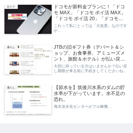
ドコモが新料金プランに！「ドコ
おトク
モ MAX」「ドコモ ポイ活 MAX」
「ドコモ ポイ活 20」「ドコモ
mini」
これって私にとっては「大改悪」なのです
が…
JTBの旧ギフト券（デパート＆シ
暮らし
ョップ、お食事券、アミューズメ
ント、旅館＆ホテル）が払い戻し
中です
大切に持っている方はいませんか？払い戻
し期限が来る前に手続きしてくださいね…
【節水を】筑後川水系のダムの貯
暮らし
水率が下がっています。水不足の
恐れ。
海水淡水化センターがフル稼働…