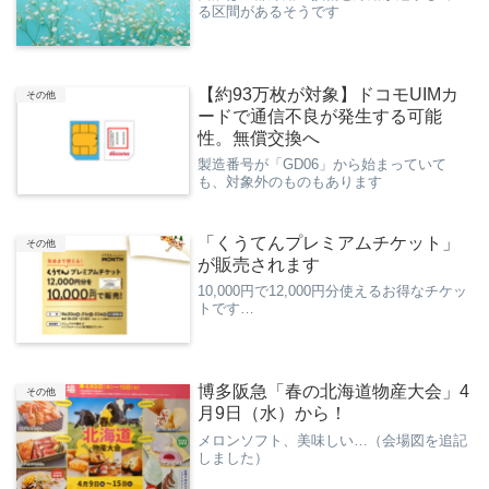
る区間があるそうです
【約93万枚が対象】ドコモUIMカ
その他
ードで通信不良が発生する可能
性。無償交換へ
製造番号が「GD06」から始まっていて
も、対象外のものもあります
「くうてんプレミアムチケット」
その他
が販売されます
10,000円で12,000円分使えるお得なチケッ
トです…
博多阪急「春の北海道物産大会」4
その他
月9日（水）から！
メロンソフト、美味しい…（会場図を追記
しました）