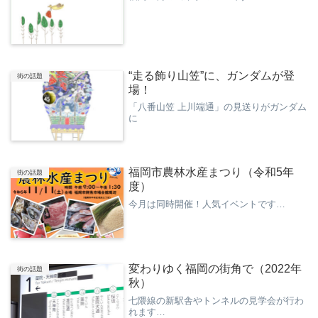
“走る飾り山笠”に、ガンダムが登
街の話題
場！
「八番山笠 上川端通」の見送りがガンダム
に
福岡市農林水産まつり（令和5年
街の話題
度）
今月は同時開催！人気イベントです…
変わりゆく福岡の街角で（2022年
街の話題
秋）
七隈線の新駅舎やトンネルの見学会が行わ
れます…