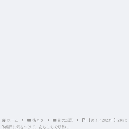
ホーム
街ネタ
街の話題
【終了／2023年】2月は
休館日に気をつけて。あちこちで順番に…