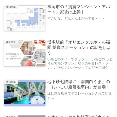
福岡市の「賃貸マンション・アパ
街の話題
ート」家賃は上昇中
すごいな、どんどん上がってる・・・
博多駅前「オリエンタルホテル福
街の話題
岡 博多ステーション」の話をしよ
う
いちごのスイーツブッフェ、いちごのしぼ
りたてモンブラン、地下の朝食レストラ
ン、お得なメンバーシップなどをご紹介し
ます…
地下鉄七隈線に「南国白くま」の
街の話題
「おいしい避暑地車両」が登場！
涼し気な広告でデコレーションされていま
す…