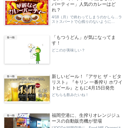
パーティー」人気のカレーはど
れ？
4/18（月）で終わってしまうのかしら…ラ
ストスパートで心残りのないように…
「もつうどん」が気になってま
食べ物
す！
どこのが美味しい？
新しいビール！『アサヒ ザ・ビタ
食べ物
リスト』『キリン 一番搾り ホワイ
トビール』ともに4月15日発売
どちらも飲みたいね！
福岡空港に、生搾りオレンジジュ
食べ物
ースの自動販売機が登場
IJOOZが福岡空港に。Feed ME Orangeは