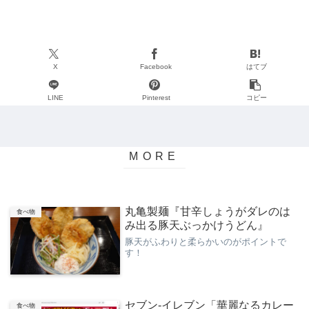
X
Facebook
はてブ
LINE
Pinterest
コピー
丸亀製麺『甘辛しょうがダレのは
食べ物
み出る豚天ぶっかけうどん』
豚天がふわりと柔らかいのがポイントで
す！
セブン-イレブン「華麗なるカレー
食べ物