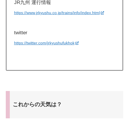
JR九州 運行情報
https://www.jrkyushu.co.jp/trains/info/index.html
twitter
https://twitter.com/jrkyushufukhok
これからの天気は？