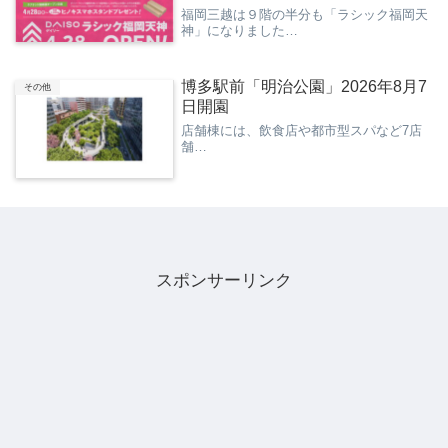
福岡三越は９階の半分も「ラシック福岡天
神」になりました…
博多駅前「明治公園」2026年8月7
その他
日開園
店舗棟には、飲食店や都市型スパなど7店
舗…
スポンサーリンク