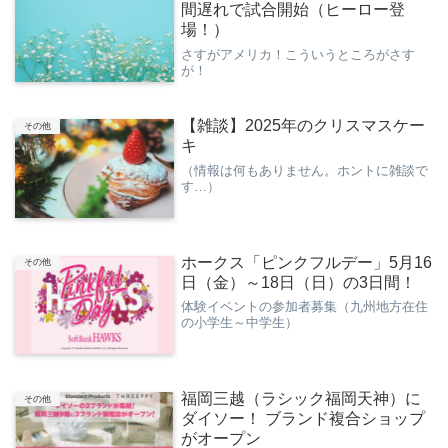
間遅れで試合開始（ヒーロー登
場！）
さすがアメリカ！こういうところがさす
が！
【雑談】2025年のクリスマスケー
その他
キ
（情報は何もありません。ホントに雑談で
す…）
ホークス「ピンクフルデー」5月16
その他
日（金）～18日（日）の3日間！
体験イベントの参加者募集（九州地方在住
の小学生～中学生）
福岡三越（ラシック福岡天神）に
その他
ダイソー！ ブランド複合ショップ
がオープン