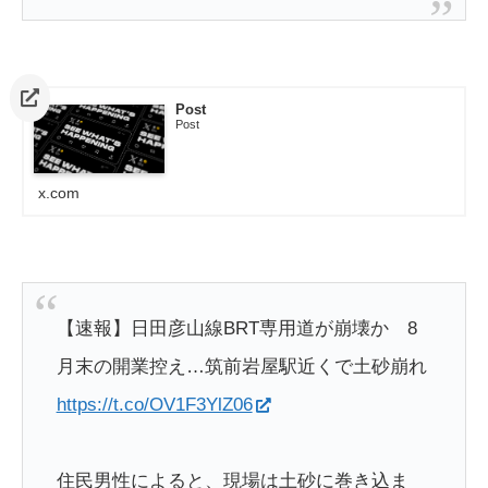
Post
Post
x.com
【速報】日田彦山線BRT専用道が崩壊か 8
月末の開業控え…筑前岩屋駅近くで土砂崩れ
https://t.co/OV1F3YlZ06
住民男性によると、現場は土砂に巻き込ま