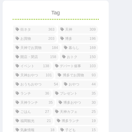
Tag
街ネタ
363
天神
309
お買物
203
博多
196
天神でお買物
184
暮らし
169
開店・閉店
158
おトク
150
イベント
138
デパート催事
103
天神おやつ
101
博多でお買物
93
おうちおやつ
54
おやつ
44
ランチ
36
プレゼント
35
天神ランチ
35
博多おやつ
30
ごはん
27
天神カフェ
25
福岡観光
21
博多ランチ
19
気象情報
18
子ども
15