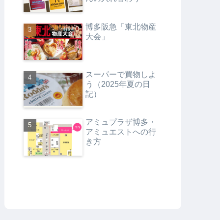
博多阪急「東北物産
大会」
スーパーで買物しよ
う（2025年夏の日
記）
アミュプラザ博多・
アミュエストへの行
き方