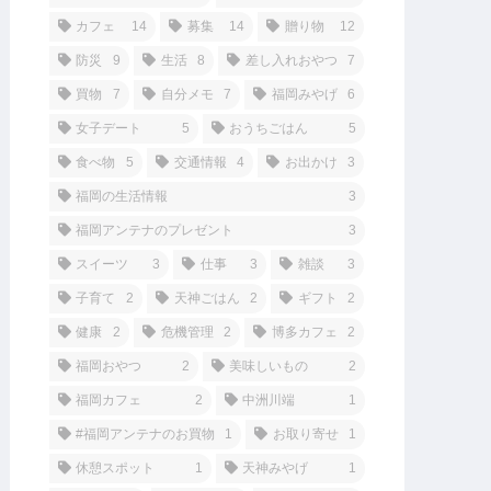
カフェ
14
募集
14
贈り物
12
防災
9
生活
8
差し入れおやつ
7
買物
7
自分メモ
7
福岡みやげ
6
女子デート
5
おうちごはん
5
食べ物
5
交通情報
4
お出かけ
3
福岡の生活情報
3
福岡アンテナのプレゼント
3
スイーツ
3
仕事
3
雑談
3
子育て
2
天神ごはん
2
ギフト
2
健康
2
危機管理
2
博多カフェ
2
福岡おやつ
2
美味しいもの
2
福岡カフェ
2
中洲川端
1
#福岡アンテナのお買物
1
お取り寄せ
1
休憩スポット
1
天神みやげ
1