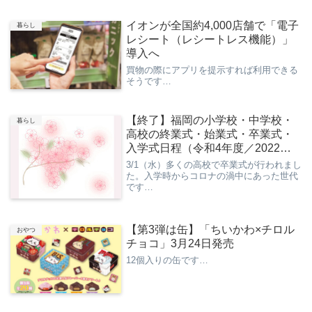
イオンが全国約4,000店舗で「電子
暮らし
レシート（レシートレス機能）」
導入へ
買物の際にアプリを提示すれば利用できる
そうです…
【終了】福岡の小学校・中学校・
暮らし
高校の終業式・始業式・卒業式・
入学式日程（令和4年度／2022年
度）
3/1（水）多くの高校で卒業式が行われまし
た。入学時からコロナの渦中にあった世代
です…
【第3弾は缶】「ちいかわ×チロル
おやつ
チョコ」3月24日発売
12個入りの缶です…