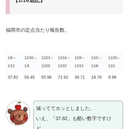
【1/16追記】
福岡市の定点当たり報告数。
1/6～
12/30～
12/23～
12/16～
12/9～
12/2～
11/25～
1/12
1/5
12/29
12/22
12/15
12/8
12/1
37.82
55.45
93.98
71.92
39.71
18.78
9.98
減っててホッとしました。
いえ、「37.82」も酷い数字ですけ
ど。