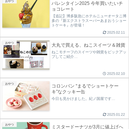
おやつ
バレンタイン2025 今年買いたいチ
ョコレート
【追記】博多阪急にホテルニューオータニ博
多の『新エクストラスーパーあまおうショー
トケーキ』が登場！
2025.02.11
おやつ
大丸で買える、ねこスイーツ＆雑貨
ねこモチーフのスイーツや雑貨をピックアッ
プしてご紹介…
2025.02.10
おやつ
コロンバン “まるでショートケー
キ”なクッキー缶
今日も見かけました。紀ノ国屋です…
2025.01.22
おやつ
ミスタードーナツが3月に値上げへ