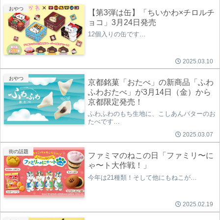
おやつ
【第3弾は缶】「ちいかわ×チロルチ
ョコ」3月24日発売
12個入りの缶です…
2025.03.10
おやつ
京都銘菓「おたべ」の新商品「ふわ
ふわおたべ」が3月14日（金）から
京都限定発売！
ふわふわのもち生地に、こしあんバターのお
たべです…
2025.03.07
街の話題
ファミマのねこの日「ファミリ〜に
ゃ〜ト大作戦！」
今年は21種類！そして他にもねこが…
2025.02.19