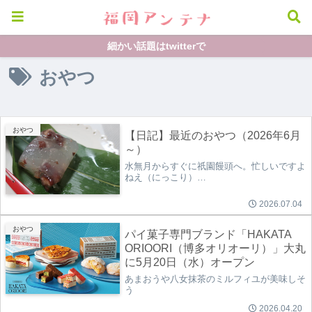
細かい話題はtwitterで
おやつ
おやつ
【日記】最近のおやつ（2026年6月
～）
水無月からすぐに祇園饅頭へ。忙しいですよ
ねえ（にっこり）…
2026.07.04
おやつ
パイ菓子専門ブランド「HAKATA
ORIOORI（博多オリオーリ）」大丸
に5月20日（水）オープン
あまおうや八女抹茶のミルフィユが美味しそ
う
2026.04.20