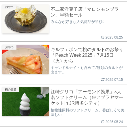
おやつ
不二家洋菓子店「マロンモンブラ
ン」半額セール
みんなが好きな人気商品が半額に…
2025.08.25
おやつ
キルフェボンで桃のタルトのお祭り
「Peach Week 2025」7月15日
（火）から
キャンドルナイトも含めて7種類のタルトが
出ます…
2025.07.15
街の話題
江崎グリコ「アーモンド効果」×大
名ソフトクリーム（＠アブラヤマー
ケットin JR博多シティ）
植物性原料のソフトクリーム。香ばしくて美
味しい…
2025.05.24