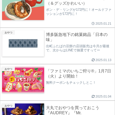
（＆グッズかわいい）
ポン・デ・リングが172円に！オールドファ
ッションが172円に！
2025.01.21
おやつ
博多阪急地下の銘菓銘品「日本の
味」
出町ふたばの豆餅の店頭販売は今月が最後
で、次からはLINEで抽選ですってー
2025.01.13
おやつ
「ファミマのいちご狩り®」1月7日
（火）より開始！
無料クーポンもチェックしとこ！
2025.01.04
おやつ
大丸でおやつを買っておこう
『AUDREY』『Mr.