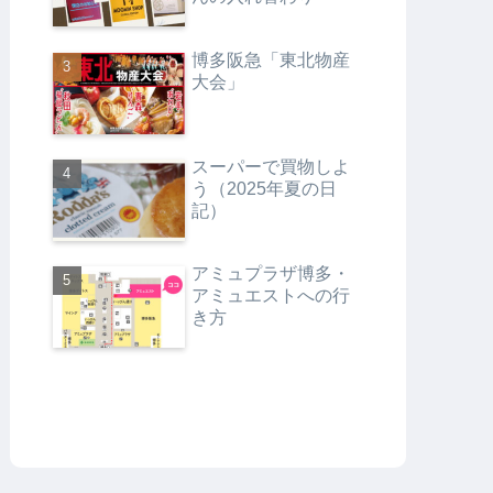
博多阪急「東北物産
大会」
スーパーで買物しよ
う（2025年夏の日
記）
アミュプラザ博多・
アミュエストへの行
き方