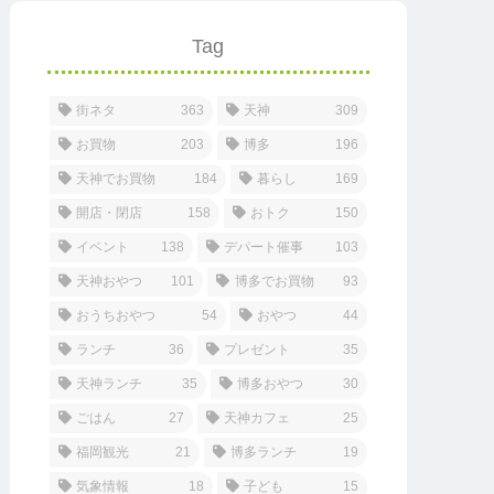
Tag
街ネタ
363
天神
309
お買物
203
博多
196
天神でお買物
184
暮らし
169
開店・閉店
158
おトク
150
イベント
138
デパート催事
103
天神おやつ
101
博多でお買物
93
おうちおやつ
54
おやつ
44
ランチ
36
プレゼント
35
天神ランチ
35
博多おやつ
30
ごはん
27
天神カフェ
25
福岡観光
21
博多ランチ
19
気象情報
18
子ども
15