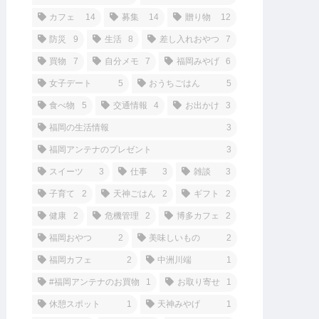
カフェ
14
募集
14
贈り物
12
防災
9
生活
8
差し入れおやつ
7
買物
7
自分メモ
7
福岡みやげ
6
女子デート
5
おうちごはん
5
食べ物
5
交通情報
4
お出かけ
3
福岡の生活情報
3
福岡アンテナのプレゼント
3
スイーツ
3
仕事
3
雑談
3
子育て
2
天神ごはん
2
ギフト
2
健康
2
危機管理
2
博多カフェ
2
福岡おやつ
2
美味しいもの
2
福岡カフェ
2
中洲川端
1
#福岡アンテナのお買物
1
お取り寄せ
1
休憩スポット
1
天神みやげ
1