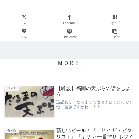
X
Facebook
はてブ
LINE
Pinterest
コピー
【雑談】福岡の天ぷらの話をしよ
ランチ
う
追記あり：だるまって改装中だったんです
ね…吉塚ですかね…？？
新しいビール！『アサヒ ザ・ビタ
食べ物
リスト』『キリン 一番搾り ホワイ