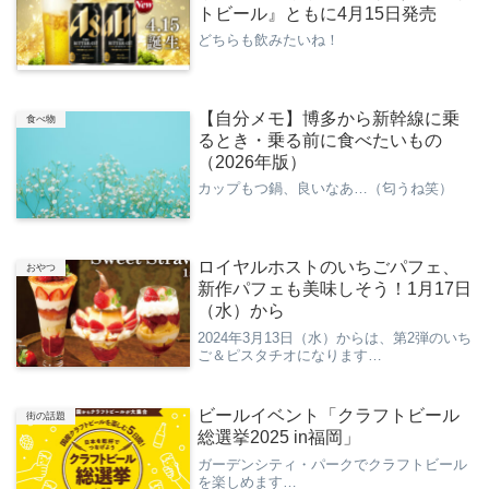
トビール』ともに4月15日発売
どちらも飲みたいね！
【自分メモ】博多から新幹線に乗
食べ物
るとき・乗る前に食べたいもの
（2026年版）
カップもつ鍋、良いなあ…（匂うね笑）
ロイヤルホストのいちごパフェ、
おやつ
新作パフェも美味しそう！1月17日
（水）から
2024年3月13日（水）からは、第2弾のいち
ご＆ピスタチオになります…
ビールイベント「クラフトビール
街の話題
総選挙2025 in福岡」
ガーデンシティ・パークでクラフトビール
を楽しめます…