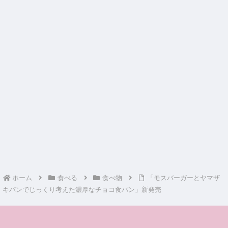
ホーム
食べる
食べ物
「モスバーガーとヤマザ
キパンでじっくり考えた濃厚なチョコ食パン」新発売