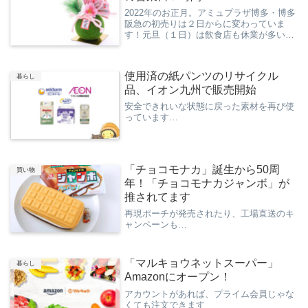
2022年のお正月。アミュプラザ博多・博多
阪急の初売りは２日からに変わっていま
す！元旦（１日）は飲食店も休業が多いで
す。
使用済の紙パンツのリサイクル
暮らし
品、イオン九州で販売開始
安全できれいな状態に戻った素材を再び使
っています…
「チョコモナカ」誕生から50周
買い物
年！「チョコモナカジャンボ」が
推されてます
再現ポーチが発売されたり、工場直送のキ
ャンペーンも…
「マルキョウネットスーパー」
暮らし
Amazonにオープン！
アカウントがあれば、プライム会員じゃな
くても注文できます