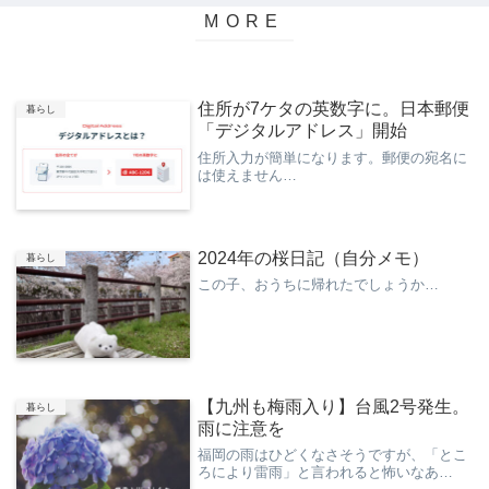
住所が7ケタの英数字に。日本郵便
暮らし
「デジタルアドレス」開始
住所入力が簡単になります。郵便の宛名に
は使えません…
2024年の桜日記（自分メモ）
暮らし
この子、おうちに帰れたでしょうか…
【九州も梅雨入り】台風2号発生。
暮らし
雨に注意を
福岡の雨はひどくなさそうですが、「とこ
ろにより雷雨」と言われると怖いなあ…