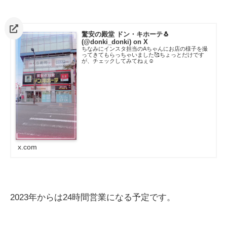
驚安の殿堂 ドン・キホーテ🐧
(@donki_donki) on X
ちなみにインスタ担当のAちゃんにお店の様子を撮
ってきてもらっちゃいました🥰ちょっとだけです
が、チェックしてみてねぇ☺️
x.com
2023年からは24時間営業になる予定です。