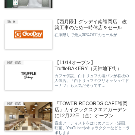
【西月隈】グッデイ南福岡店 改
買い物
築工事のため一時休店＆セール
在庫限りで最大30%OFFのセールが…
【11/14オープン】
開店・閉店
TruffleBAKERY（天神地下街）
カフェ併設。白トリュフの塩パンが看板の
人気店。「白トリュフのブリオッシュ生ド
ーナツ」も人気だそうです…
「TOWER RECORDS CAFE福岡
開店・閉店
店」カイタックスクエアガーデン
に12月22日（金）オープン
音楽アーティストをはじめアニメ・漫画、
映画、YouTuberやキャラクターなどとコラ
ボします…