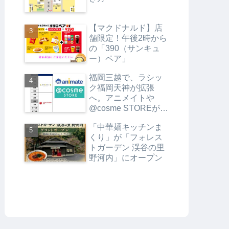
【マクドナルド】店
舗限定！午後2時から
の「390（サンキュ
ー）ペア」
福岡三越で、ラシッ
ク福岡天神が拡張
へ。アニメイトや
@cosme STOREがオ
ープンします
「中華麺キッチンま
くり」が「フォレス
トガーデン 渓谷の里
野河内」にオープン