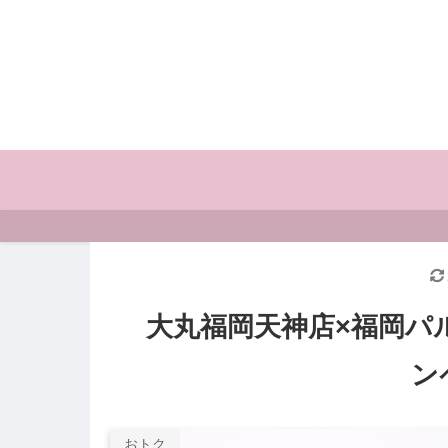
大丸福岡天神店×福岡パル
ン
おトク