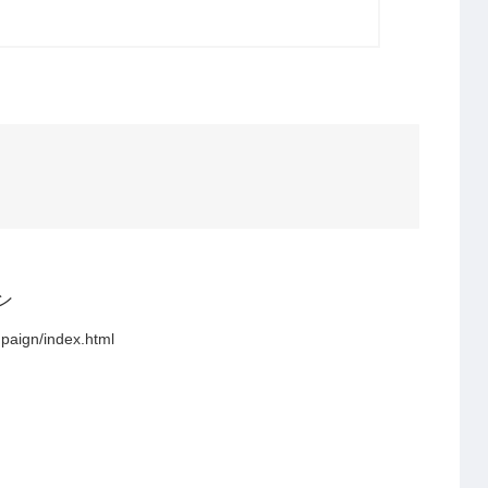
ン
paign/index.html