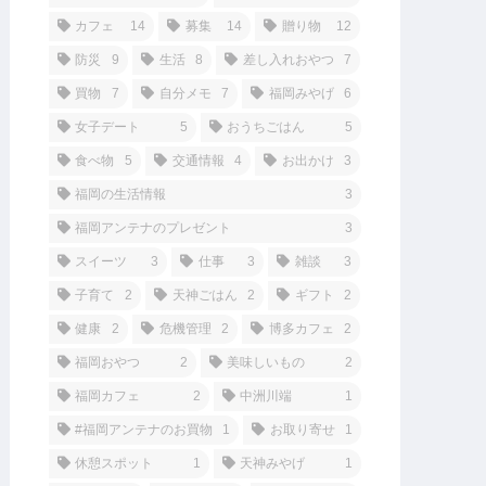
カフェ
14
募集
14
贈り物
12
防災
9
生活
8
差し入れおやつ
7
買物
7
自分メモ
7
福岡みやげ
6
女子デート
5
おうちごはん
5
食べ物
5
交通情報
4
お出かけ
3
福岡の生活情報
3
福岡アンテナのプレゼント
3
スイーツ
3
仕事
3
雑談
3
子育て
2
天神ごはん
2
ギフト
2
健康
2
危機管理
2
博多カフェ
2
福岡おやつ
2
美味しいもの
2
福岡カフェ
2
中洲川端
1
#福岡アンテナのお買物
1
お取り寄せ
1
休憩スポット
1
天神みやげ
1