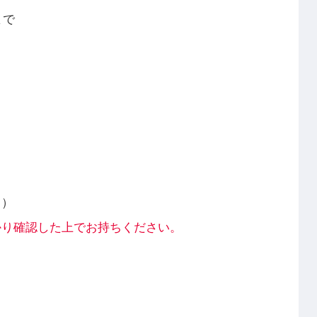
まで
も）
かり確認した上でお持ちください。