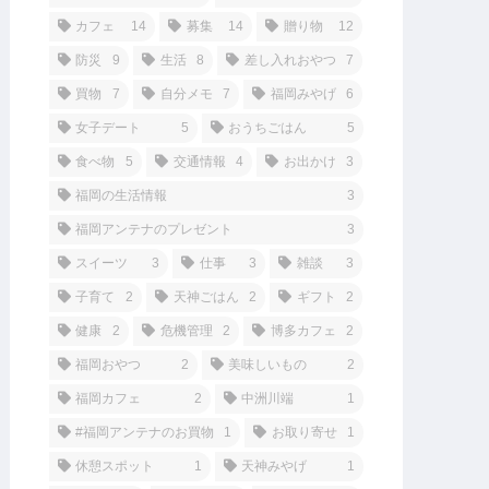
カフェ
14
募集
14
贈り物
12
防災
9
生活
8
差し入れおやつ
7
買物
7
自分メモ
7
福岡みやげ
6
女子デート
5
おうちごはん
5
食べ物
5
交通情報
4
お出かけ
3
福岡の生活情報
3
福岡アンテナのプレゼント
3
スイーツ
3
仕事
3
雑談
3
子育て
2
天神ごはん
2
ギフト
2
健康
2
危機管理
2
博多カフェ
2
福岡おやつ
2
美味しいもの
2
福岡カフェ
2
中洲川端
1
#福岡アンテナのお買物
1
お取り寄せ
1
休憩スポット
1
天神みやげ
1