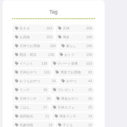
Tag
街ネタ
363
天神
309
お買物
203
博多
196
天神でお買物
184
暮らし
169
開店・閉店
158
おトク
150
イベント
138
デパート催事
103
天神おやつ
101
博多でお買物
93
おうちおやつ
54
おやつ
44
ランチ
36
プレゼント
35
天神ランチ
35
博多おやつ
30
ごはん
27
天神カフェ
25
福岡観光
21
博多ランチ
19
気象情報
18
子ども
15