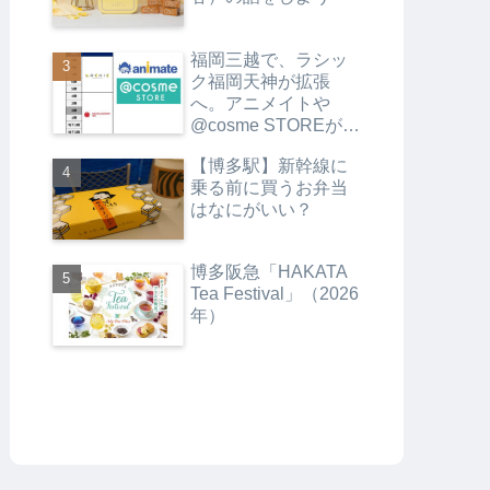
福岡三越で、ラシッ
ク福岡天神が拡張
へ。アニメイトや
@cosme STOREがオ
ープンします
【博多駅】新幹線に
乗る前に買うお弁当
はなにがいい？
博多阪急「HAKATA
Tea Festival」（2026
年）