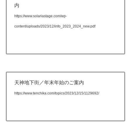
内
https://www.solariastage.com/wp-
content/uploads/2023/12/info_2023_2024_new.pdf
天神地下街／年末年始のご案内
https://www.tenchika.com/topics/2023/12/15/1129692/