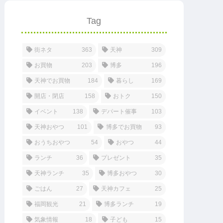
Tag
街ネタ
363
天神
309
お買物
203
博多
196
天神でお買物
184
暮らし
169
開店・閉店
158
おトク
150
イベント
138
デパート催事
103
天神おやつ
101
博多でお買物
93
おうちおやつ
54
おやつ
44
ランチ
36
プレゼント
35
天神ランチ
35
博多おやつ
30
ごはん
27
天神カフェ
25
福岡観光
21
博多ランチ
19
気象情報
18
子ども
15