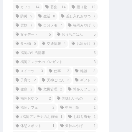
カフェ
14
募集
14
贈り物
12
防災
9
生活
8
差し入れおやつ
7
買物
7
自分メモ
7
福岡みやげ
6
女子デート
5
おうちごはん
5
食べ物
5
交通情報
4
お出かけ
3
福岡の生活情報
3
福岡アンテナのプレゼント
3
スイーツ
3
仕事
3
雑談
3
子育て
2
天神ごはん
2
ギフト
2
健康
2
危機管理
2
博多カフェ
2
福岡おやつ
2
美味しいもの
2
福岡カフェ
2
中洲川端
1
#福岡アンテナのお買物
1
お取り寄せ
1
休憩スポット
1
天神みやげ
1