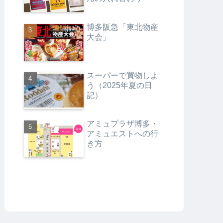
博多阪急「東北物産
大会」
スーパーで買物しよ
う（2025年夏の日
記）
アミュプラザ博多・
アミュエストへの行
き方