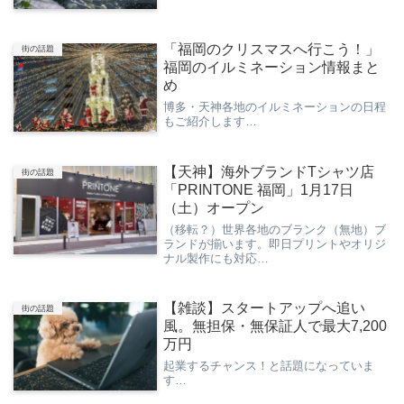
「福岡のクリスマスへ行こう！」
街の話題
福岡のイルミネーション情報まと
め
博多・天神各地のイルミネーションの日程
もご紹介します…
【天神】海外ブランドTシャツ店
街の話題
「PRINTONE 福岡」1月17日
（土）オープン
（移転？）世界各地のブランク（無地）ブ
ランドが揃います。即日プリントやオリジ
ナル製作にも対応…
【雑談】スタートアップへ追い
街の話題
風。無担保・無保証人で最大7,200
万円
起業するチャンス！と話題になっていま
す…