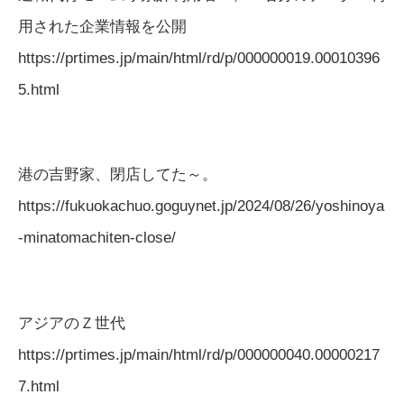
用された企業情報を公開
https://prtimes.jp/main/html/rd/p/000000019.00010396
5.html
港の吉野家、閉店してた～。
https://fukuokachuo.goguynet.jp/2024/08/26/yoshinoya
-minatomachiten-close/
アジアのＺ世代
https://prtimes.jp/main/html/rd/p/000000040.00000217
7.html