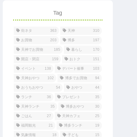
Tag
街ネタ
363
天神
310
お買物
203
博多
197
天神でお買物
185
暮らし
170
開店・閉店
159
おトク
151
イベント
138
デパート催事
103
天神おやつ
102
博多でお買物
94
おうちおやつ
54
おやつ
44
ランチ
36
プレゼント
35
天神ランチ
35
博多おやつ
30
ごはん
27
天神カフェ
25
福岡観光
21
博多ランチ
19
気象情報
18
子ども
15