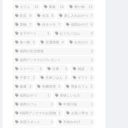
カフェ
14
募集
14
贈り物
12
防災
9
生活
8
差し入れおやつ
7
買物
7
自分メモ
7
福岡みやげ
6
女子デート
5
おうちごはん
5
食べ物
5
交通情報
4
お出かけ
3
福岡の生活情報
3
福岡アンテナのプレゼント
3
スイーツ
3
仕事
3
雑談
3
子育て
2
天神ごはん
2
ギフト
2
健康
2
危機管理
2
博多カフェ
2
福岡おやつ
2
美味しいもの
2
福岡カフェ
2
中洲川端
1
#福岡アンテナのお買物
1
お取り寄せ
1
休憩スポット
1
天神みやげ
1