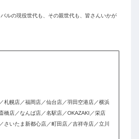
イバルの現役世代も、その親世代も、皆さんいかが
／札幌店／福岡店／仙台店／羽田空港店／横浜
橋店／なんば店／名駅店／OKAZAKI／栄店
／さいたま新都心店／町田店／吉祥寺店／立川