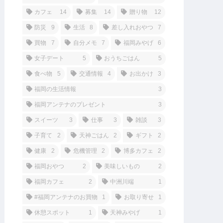
カフェ
14
募集
14
贈り物
12
防災
9
生活
8
差し入れおやつ
7
買物
7
自分メモ
7
福岡みやげ
6
女子デート
5
おうちごはん
5
食べ物
5
交通情報
4
お出かけ
3
福岡の生活情報
3
福岡アンテナのプレゼント
3
スイーツ
3
仕事
3
雑談
3
子育て
2
天神ごはん
2
ギフト
2
健康
2
危機管理
2
博多カフェ
2
福岡おやつ
2
美味しいもの
2
福岡カフェ
2
中洲川端
1
#福岡アンテナのお買物
1
お取り寄せ
1
休憩スポット
1
天神みやげ
1