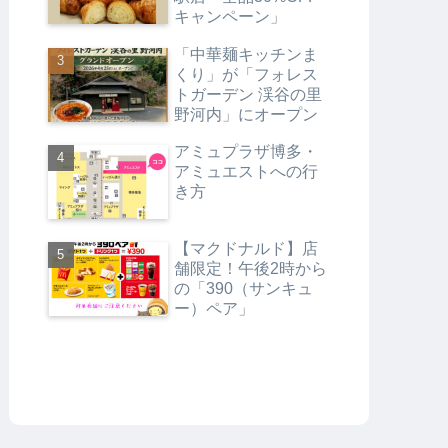
キャンペーン」
「中華麺キッチンま
くり」が「フォレス
トガーデン 渓谷の里
野河内」にオープン
アミュプラザ博多・
アミュエストへの行
き方
【マクドナルド】店
舗限定！午後2時から
の「390（サンキュ
ー）ペア」