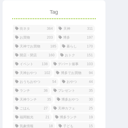
Tag
街ネタ
364
天神
311
お買物
203
博多
197
天神でお買物
185
暮らし
170
開店・閉店
160
おトク
151
イベント
138
デパート催事
103
天神おやつ
102
博多でお買物
94
おうちおやつ
54
おやつ
44
ランチ
36
プレゼント
35
天神ランチ
35
博多おやつ
30
ごはん
27
天神カフェ
25
福岡観光
21
博多ランチ
19
気象情報
18
子ども
15