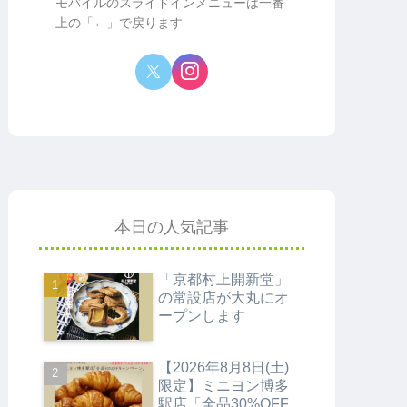
モバイルのスライドインメニューは一番
上の「←」で戻ります
本日の人気記事
「京都村上開新堂」
の常設店が大丸にオ
ープンします
【2026年8月8日(土)
限定】ミニヨン博多
駅店「全品30%OFF