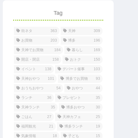
Tag
街ネタ
363
天神
309
お買物
203
博多
196
天神でお買物
184
暮らし
169
開店・閉店
158
おトク
150
イベント
138
デパート催事
103
天神おやつ
101
博多でお買物
93
おうちおやつ
54
おやつ
44
ランチ
36
プレゼント
35
天神ランチ
35
博多おやつ
30
ごはん
27
天神カフェ
25
福岡観光
21
博多ランチ
19
気象情報
18
子ども
15