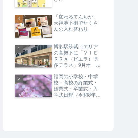
「変わるてんちか」
天神地下街でたくさ
んの入れ替わり
博多駅筑紫口エリア
の高架下に「ＶＩＥ
ＲＲＡ（ビエラ）博
多テラス」9月オープ
ン
福岡の小学校・中学
校・高校の終業式・
始業式・卒業式・入
学式日程（令和8年度
／2026年度）