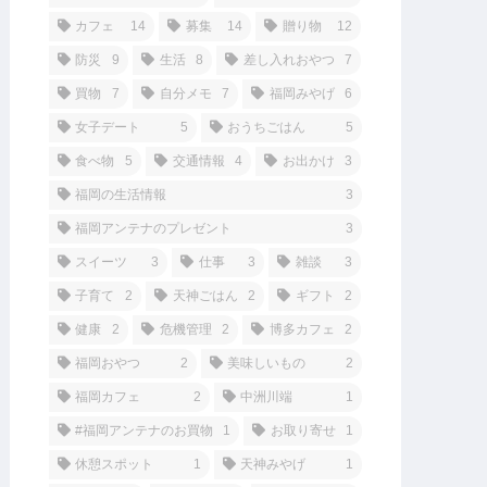
カフェ
14
募集
14
贈り物
12
防災
9
生活
8
差し入れおやつ
7
買物
7
自分メモ
7
福岡みやげ
6
女子デート
5
おうちごはん
5
食べ物
5
交通情報
4
お出かけ
3
福岡の生活情報
3
福岡アンテナのプレゼント
3
スイーツ
3
仕事
3
雑談
3
子育て
2
天神ごはん
2
ギフト
2
健康
2
危機管理
2
博多カフェ
2
福岡おやつ
2
美味しいもの
2
福岡カフェ
2
中洲川端
1
#福岡アンテナのお買物
1
お取り寄せ
1
休憩スポット
1
天神みやげ
1