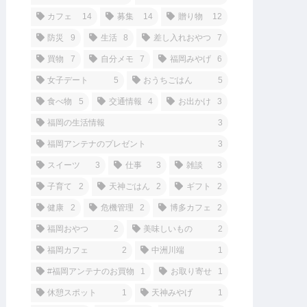
カフェ
14
募集
14
贈り物
12
防災
9
生活
8
差し入れおやつ
7
買物
7
自分メモ
7
福岡みやげ
6
女子デート
5
おうちごはん
5
食べ物
5
交通情報
4
お出かけ
3
福岡の生活情報
3
福岡アンテナのプレゼント
3
スイーツ
3
仕事
3
雑談
3
子育て
2
天神ごはん
2
ギフト
2
健康
2
危機管理
2
博多カフェ
2
福岡おやつ
2
美味しいもの
2
福岡カフェ
2
中洲川端
1
#福岡アンテナのお買物
1
お取り寄せ
1
休憩スポット
1
天神みやげ
1