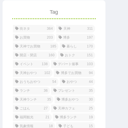
Tag
街ネタ
364
天神
311
お買物
203
博多
197
天神でお買物
185
暮らし
170
開店・閉店
160
おトク
151
イベント
138
デパート催事
103
天神おやつ
102
博多でお買物
94
おうちおやつ
54
おやつ
44
ランチ
36
プレゼント
35
天神ランチ
35
博多おやつ
30
ごはん
27
天神カフェ
25
福岡観光
21
博多ランチ
19
気象情報
18
子ども
15