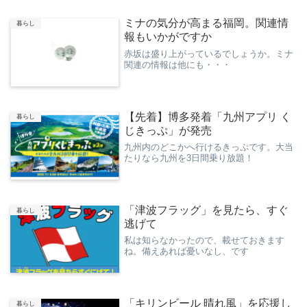
ミナの気分が高まる福岡。関連情
暮らし
報もいかがですか
赤坂は盛り上がっているでしょうか。ミナ
関連の情報は他にも・・・
【先着】博多発着「九州アプリ く
暮らし
じきっぷ」が発売
九州内のどこかへ行けるきっぷです。大当
たりなら九州を3日間乗り放題！
「津波フラッグ」を見たら、すぐ
暮らし
逃げて
私は知らなかったので、載せておきます
ね。備えあれば憂いなし、です
「キリンビール 晴れ風」を応援し
暮らし