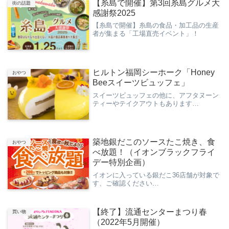
【糸島で開催】第3回糸島グルメ大
街の話題
感謝祭2025
【糸島で開催】糸島の食品・加工品の生産
者が集まる「工場直売イベント」！
ヒルトン福岡シーホーク「Honey
おやつ
Beeスイーツビュッフェ」
スイーツビュッフェの他に、アフタヌーン
ティーやテイクアウトもあります…
築地銀だこのソースたこ焼き、食
おやつ
べ放題！（イオンブラックフライ
デー特別企画）
イオンに入っている銀だこ36店舗が対象で
す、ご確認ください…
【終了】流通センターまつり春
買い物
（2022年5月開催）