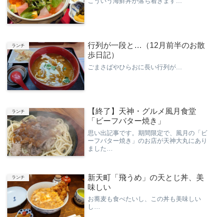
こういう海鮮丼が落ち着きます…
行列が一段と…（12月前半のお散
ランチ
歩日記）
ごまさばやひらおに長い行列が…
【終了】天神・グルメ風月食堂
ランチ
「ビーフバター焼き」
思い出記事です。期間限定で、風月の「ビ
ーフバター焼き」のお店が天神大丸にあり
ました…
新天町「飛うめ」の天とじ丼、美
ランチ
味しい
お蕎麦も食べたいし、この丼も美味しい
し…