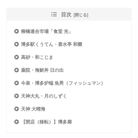
目次
柳橋連合市場「食堂 光」
博多駅くうてん・喜水亭 和樂
高砂・和こじま
薬院・海鮮丼 日の出
今泉・博多炉端 魚男（フィッシュマン）
天神大丸・月のしずく
天神 大晴海
【閉店（移転）】博多廊