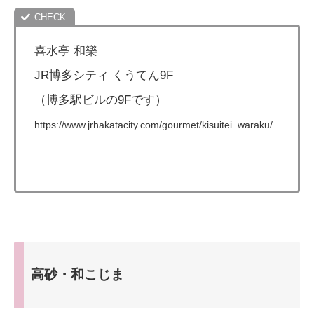
喜水亭 和樂
JR博多シティ くうてん9F
（博多駅ビルの9Fです）
https://www.jrhakatacity.com/gourmet/kisuitei_waraku/
高砂・和こじま